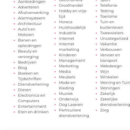
Aanbiedingen
Groothandel
Telefonie
Adverteren
Hobby en vrije
Testing
Afvalverwerking
tijd
Toerisme
Alarmsysteem
Horeca
Tuin en
Architectuur
Huishoudelijk
buitenleven
Auto’s en
Industrie
Tweewielers
Motoren
Internet
Uncategorized
Banen en
Internet
Vakantie
opleidingen
marketing
Verbouwen
Beauty en
Kinderen
Vervoer en
verzorging
Management
transport
Bedrijven
Marketing
Webdesign
Blog
Media
Wijn
Boeken en
Meubels
Winkelen
Tijdschriften
Mode en
Woning en Tui
Dienstverlening
Kleding
Woningen
Dieren
Muziek
Zakelijk
Electronica en
Onderwijs
Zakelijke
Computers
Oog Laseren
dienstverlenin
Entertainment
Particuliere
Zorg
Eten en drinken
dienstverlening