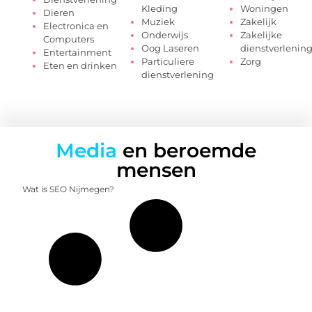
Kleding
Woningen
Dieren
Muziek
Zakelijk
Electronica en
Onderwijs
Zakelijke
Computers
Oog Laseren
dienstverlenin
Entertainment
Particuliere
Zorg
Eten en drinken
dienstverlening
Media
en beroemde
mensen
Wat is SEO Nijmegen?