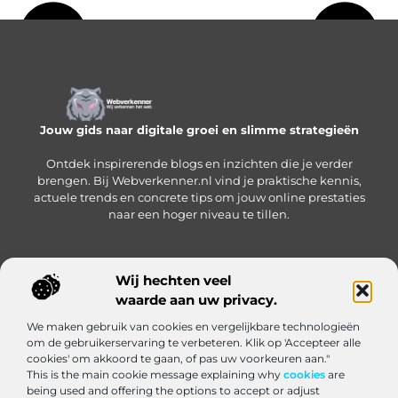
Jouw gids naar digitale groei en slimme strategieën
Ontdek inspirerende blogs en inzichten die je verder
brengen. Bij Webverkenner.nl vind je praktische kennis,
actuele trends en concrete tips om jouw online prestaties
naar een hoger niveau te tillen.
Wij hechten veel
Onze informatie
waarde aan uw privacy.
Linkbuilding‑platform: jouw slimme hub voor het krijgen en beheren van backlinks
Geld verdienen via internet: zo bouw je een online inkomen op vanuit huis
We maken gebruik van cookies en vergelijkbare technologieën
Bericht categorie
om de gebruikerservaring te verbeteren. Klik op 'Accepteer alle
cookies' om akkoord te gaan, of pas uw voorkeuren aan."
This is the main cookie message explaining why
cookies
are
being used and offering the options to accept or adjust