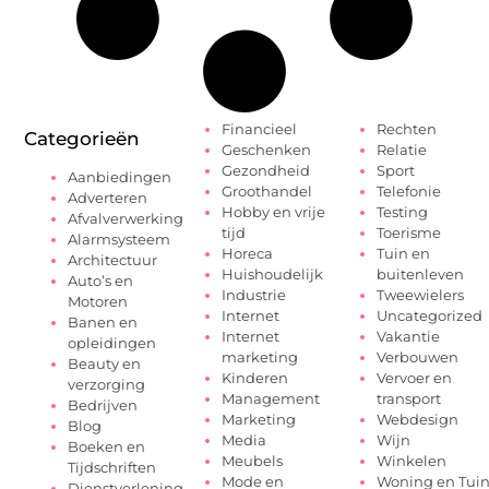
Financieel
Rechten
Categorieën
Geschenken
Relatie
Gezondheid
Sport
Aanbiedingen
Groothandel
Telefonie
Adverteren
Hobby en vrije
Testing
Afvalverwerking
tijd
Toerisme
Alarmsysteem
Horeca
Tuin en
Architectuur
Huishoudelijk
buitenleven
Auto’s en
Industrie
Tweewielers
Motoren
Internet
Uncategorized
Banen en
Internet
Vakantie
opleidingen
marketing
Verbouwen
Beauty en
Kinderen
Vervoer en
verzorging
Management
transport
Bedrijven
Marketing
Webdesign
Blog
Media
Wijn
Boeken en
Meubels
Winkelen
Tijdschriften
Mode en
Woning en Tui
Dienstverlening