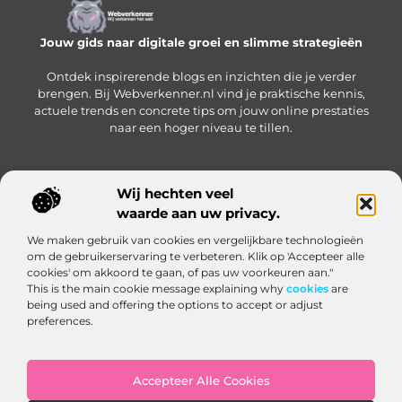
Jouw gids naar digitale groei en slimme strategieën
Ontdek inspirerende blogs en inzichten die je verder
brengen. Bij Webverkenner.nl vind je praktische kennis,
actuele trends en concrete tips om jouw online prestaties
naar een hoger niveau te tillen.
Wij hechten veel
Onze informatie
waarde aan uw privacy.
Linkbuilding‑platform: jouw slimme hub voor het krijgen en beheren van backlinks
Geld verdienen via internet: zo bouw je een online inkomen op vanuit huis
We maken gebruik van cookies en vergelijkbare technologieën
Bericht categorie
om de gebruikerservaring te verbeteren. Klik op 'Accepteer alle
cookies' om akkoord te gaan, of pas uw voorkeuren aan."
This is the main cookie message explaining why
cookies
are
being used and offering the options to accept or adjust
preferences.
Accepteer Alle Cookies
Website index
Cookiebeleid (EU)