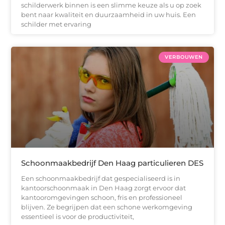
schilderwerk binnen is een slimme keuze als u op zoek
bent naar kwaliteit en duurzaamheid in uw huis. Een
schilder met ervaring
VERBOUWEN
Schoonmaakbedrijf Den Haag particulieren DES
Een schoonmaakbedrijf dat gespecialiseerd is in
kantoorschoonmaak in Den Haag zorgt ervoor dat
kantooromgevingen schoon, fris en professioneel
blijven. Ze begrijpen dat een schone werkomgeving
essentieel is voor de productiviteit,