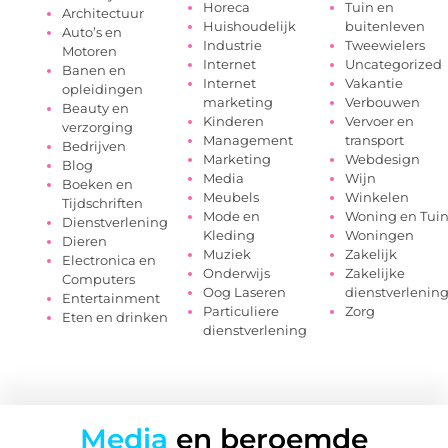
Horeca
Tuin en
Architectuur
Huishoudelijk
buitenleven
Auto’s en
Industrie
Tweewielers
Motoren
Internet
Uncategorized
Banen en
Internet
Vakantie
opleidingen
marketing
Verbouwen
Beauty en
Kinderen
Vervoer en
verzorging
Management
transport
Bedrijven
Marketing
Webdesign
Blog
Media
Wijn
Boeken en
Meubels
Winkelen
Tijdschriften
Mode en
Woning en Tui
Dienstverlening
Kleding
Woningen
Dieren
Muziek
Zakelijk
Electronica en
Onderwijs
Zakelijke
Computers
Oog Laseren
dienstverlenin
Entertainment
Particuliere
Zorg
Eten en drinken
dienstverlening
Media
en beroemde