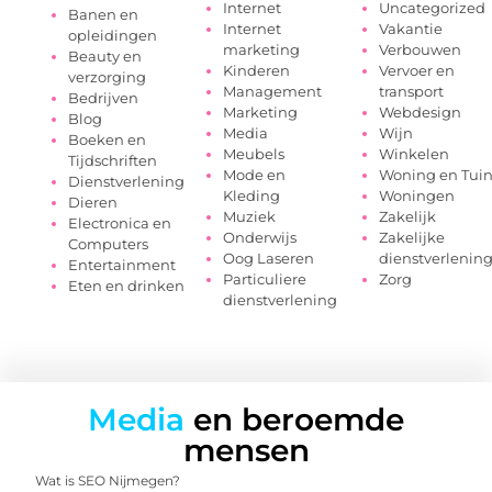
Internet
Uncategorized
Banen en
Internet
Vakantie
opleidingen
marketing
Verbouwen
Beauty en
Kinderen
Vervoer en
verzorging
Management
transport
Bedrijven
Marketing
Webdesign
Blog
Media
Wijn
Boeken en
Meubels
Winkelen
Tijdschriften
Mode en
Woning en Tui
Dienstverlening
Kleding
Woningen
Dieren
Muziek
Zakelijk
Electronica en
Onderwijs
Zakelijke
Computers
Oog Laseren
dienstverlenin
Entertainment
Particuliere
Zorg
Eten en drinken
dienstverlening
Media
en beroemde
mensen
Wat is SEO Nijmegen?