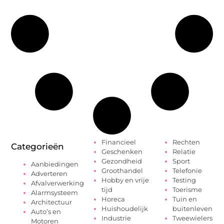
Financieel
Rechten
Categorieën
Geschenken
Relatie
Gezondheid
Sport
Aanbiedingen
Groothandel
Telefonie
Adverteren
Hobby en vrije
Testing
Afvalverwerking
tijd
Toerisme
Alarmsysteem
Horeca
Tuin en
Architectuur
Huishoudelijk
buitenleven
Auto’s en
Industrie
Tweewielers
Motoren