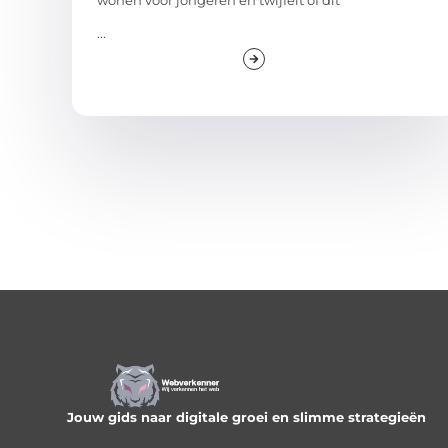
...
Jouw gids naar digitale groei en slimme strategieën