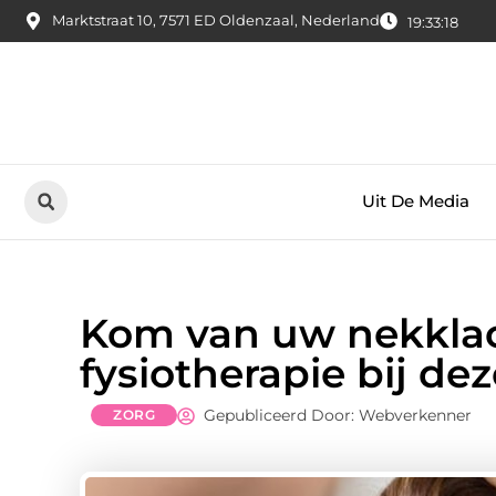
Marktstraat 10, 7571 ED Oldenzaal, Nederland
19:33:19
Uit De Media
Kom van uw nekklac
fysiotherapie bij de
Gepubliceerd Door: Webverkenner
ZORG