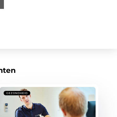
hten
GEZONDHEID