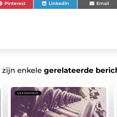
Pinterest
LinkedIn
Email
 zijn enkele
gerelateerde beric
GEZONDHEID