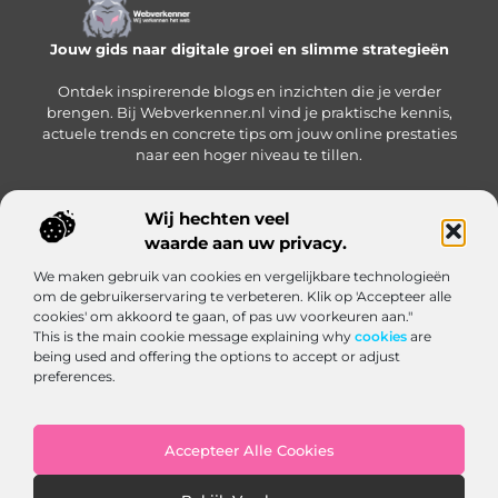
Jouw gids naar digitale groei en slimme strategieën
Ontdek inspirerende blogs en inzichten die je verder
brengen. Bij Webverkenner.nl vind je praktische kennis,
actuele trends en concrete tips om jouw online prestaties
naar een hoger niveau te tillen.
Wij hechten veel
waarde aan uw privacy.
Onze informatie
We maken gebruik van cookies en vergelijkbare technologieën
Linkbuilding‑platform: jouw slimme hub voor het krijgen en beheren van backlinks
Geld verdienen via internet: zo bouw je een online inkomen op vanuit huis
om de gebruikerservaring te verbeteren. Klik op 'Accepteer alle
Bericht categorie
cookies' om akkoord te gaan, of pas uw voorkeuren aan."
This is the main cookie message explaining why
cookies
are
being used and offering the options to accept or adjust
preferences.
Accepteer Alle Cookies
Website index
Cookiebeleid (EU)