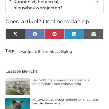
Kunnen zij helpen bij
▼
nieuwbouwprojecten?
Goed artikel? Deel hem dan op:
X
Facebook
Pinterest
LinkedIn
Email
(Twitter)
Tags:
Aardpen
,
Bliksembeveiliging
Laatste Bericht
Bevrachting binnenscheepvaart als
onderschatte kostenbesparing
Kattenziektes vroeg herkennen met hulp
van de dierenarts