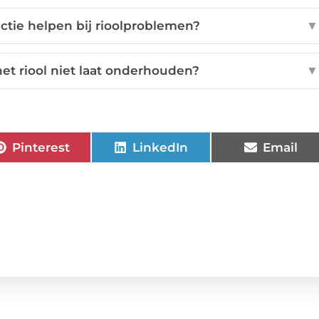
tie helpen bij rioolproblemen?
▼
het riool niet laat onderhouden?
▼
Pinterest
LinkedIn
Email