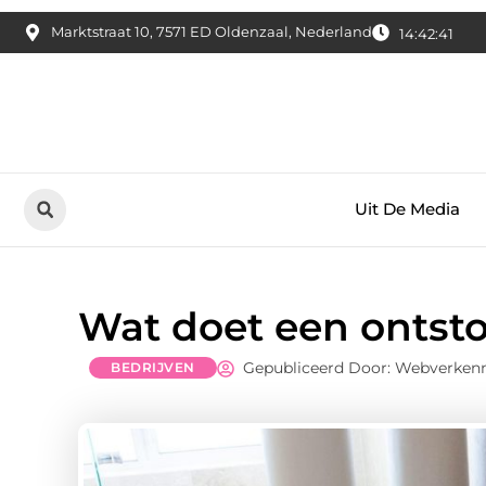
Marktstraat 10, 7571 ED Oldenzaal, Nederland
14:42:42
Uit De Media
Wat doet een ontst
Gepubliceerd Door: Webverken
BEDRIJVEN