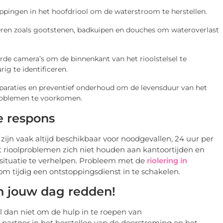
ppingen in het hoofdriool om de waterstroom te herstellen.
eren zoals gootstenen, badkuipen en douches om wateroverlast
de camera’s om de binnenkant van het rioolstelsel te
g te identificeren.
eparaties en preventief onderhoud om de levensduur van het
roblemen te voorkomen.
e respons
zijn vaak altijd beschikbaar voor noodgevallen, 24 uur per
 rioolproblemen zich niet houden aan kantoortijden en
e situatie te verhelpen. Probleem met de
riolering in
m tijdig een ontstoppingsdienst in te schakelen.
n jouw dag redden!
l dan niet om de hulp in te roepen van
partner in het herstellen van de doorstroming en het