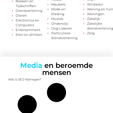
Boeken en
Meubels
Winkelen
Tijdschriften
Mode en
Woning en Tui
Dienstverlening
Kleding
Woningen
Dieren
Muziek
Zakelijk
Electronica en
Onderwijs
Zakelijke
Computers
Oog Laseren
dienstverlenin
Entertainment
Particuliere
Zorg
Eten en drinken
dienstverlening
Media
en beroemde
mensen
Wat is SEO Nijmegen?