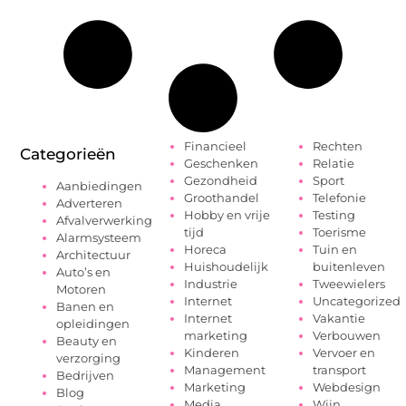
Financieel
Rechten
Categorieën
Geschenken
Relatie
Gezondheid
Sport
Aanbiedingen
Groothandel
Telefonie
Adverteren
Hobby en vrije
Testing
Afvalverwerking
tijd
Toerisme
Alarmsysteem
Horeca
Tuin en
Architectuur
Huishoudelijk
buitenleven
Auto’s en
Industrie
Tweewielers
Motoren
Internet
Uncategorized
Banen en
Internet
Vakantie
opleidingen
marketing
Verbouwen
Beauty en
Kinderen
Vervoer en
verzorging
Management
transport
Bedrijven
Marketing
Webdesign
Blog
Media
Wijn