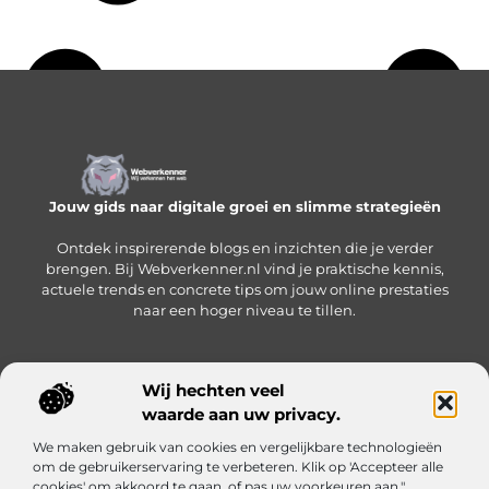
Jouw gids naar digitale groei en slimme strategieën
Ontdek inspirerende blogs en inzichten die je verder
brengen. Bij Webverkenner.nl vind je praktische kennis,
actuele trends en concrete tips om jouw online prestaties
naar een hoger niveau te tillen.
Wij hechten veel
Onze informatie
waarde aan uw privacy.
Linkbuilding‑platform: jouw slimme hub voor het krijgen en beheren van backlinks
Geld verdienen via internet: zo bouw je een online inkomen op vanuit huis
We maken gebruik van cookies en vergelijkbare technologieën
Bericht categorie
om de gebruikerservaring te verbeteren. Klik op 'Accepteer alle
cookies' om akkoord te gaan, of pas uw voorkeuren aan."