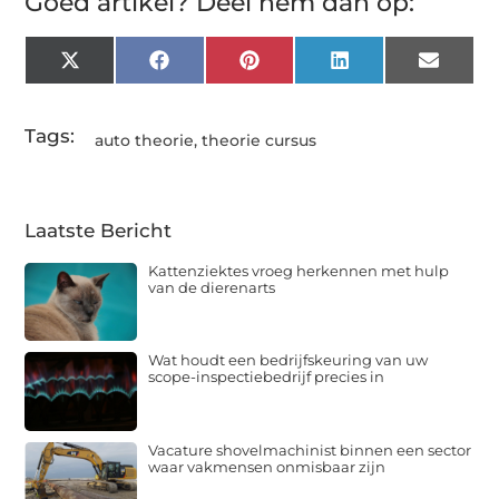
Goed artikel? Deel hem dan op:
X
Facebook
Pinterest
LinkedIn
Email
(Twitter)
Tags:
auto theorie
,
theorie cursus
Laatste Bericht
Kattenziektes vroeg herkennen met hulp
van de dierenarts
Wat houdt een bedrijfskeuring van uw
scope-inspectiebedrijf precies in
Vacature shovelmachinist binnen een sector
waar vakmensen onmisbaar zijn