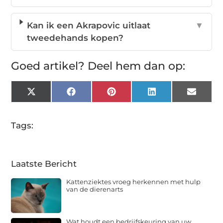
Kan ik een Akrapovic uitlaat
▼
tweedehands kopen?
Goed artikel? Deel hem dan op:
X
Facebook
Pinterest
LinkedIn
Email
(Twitter)
Tags:
Laatste Bericht
Kattenziektes vroeg herkennen met hulp
van de dierenarts
Wat houdt een bedrijfskeuring van uw