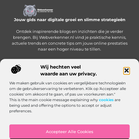
Jouw gids naar digitale groei en slimme strategieën
Ontdek inspirerende blogs en inzichten die je verder
brengen. Bij Webverkenner.nl vind je praktische kennis,
actuele trends en concrete tips om jouw online prestaties
naar een hoger niveau te tillen.
Wij hechten veel
waarde aan uw privacy.
Onze informatie
We maken gebruik van cookies en vergelijkbare technologieën
Linkbuilding‑platform: jouw slimme hub voor het krijgen en beheren van backlinks
Geld verdienen via internet: zo bouw je een online inkomen op vanuit huis
om de gebruikerservaring te verbeteren. Klik op 'Accepteer alle
Bericht categorie
cookies' om akkoord te gaan, of pas uw voorkeuren aan."
This is the main cookie message explaining why
cookies
are
being used and offering the options to accept or adjust
preferences.
Accepteer Alle Cookies
Website index
Cookiebeleid (EU)