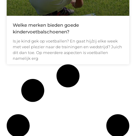
Welke merken bieden goede
kindervoetbalschoenen?
Is je kind gek op voetballen? En gaat hij/zij elke week
met veel plezier naar de trainingen en wedstrijd? Juich
dit dan toe. Op meerdere aspecten is voetballen
namelijk erg