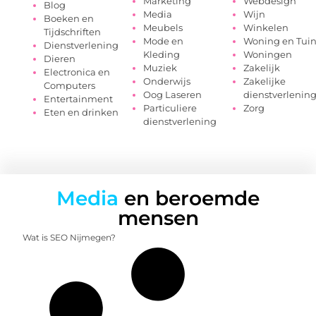
Marketing
Webdesign
Blog
Media
Wijn
Boeken en
Meubels
Winkelen
Tijdschriften
Mode en
Woning en Tui
Dienstverlening
Kleding
Woningen
Dieren
Muziek
Zakelijk
Electronica en
Onderwijs
Zakelijke
Computers
Oog Laseren
dienstverlenin
Entertainment
Particuliere
Zorg
Eten en drinken
dienstverlening
Media
en beroemde
mensen
Wat is SEO Nijmegen?