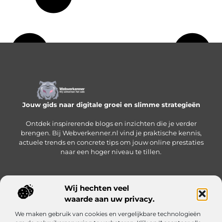
Jouw gids naar digitale groei en slimme strategieën
Ontdek inspirerende blogs en inzichten die je verder
brengen. Bij Webverkenner.nl vind je praktische kennis,
actuele trends en concrete tips om jouw online prestaties
naar een hoger niveau te tillen.
Wij hechten veel
Onze informatie
waarde aan uw privacy.
Linkbuilding‑platform: jouw slimme hub voor het krijgen en beheren van backlinks
Geld verdienen via internet: zo bouw je een online inkomen op vanuit huis
We maken gebruik van cookies en vergelijkbare technologieën
Bericht categorie