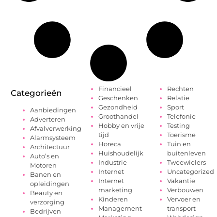
Financieel
Rechten
Categorieën
Geschenken
Relatie
Gezondheid
Sport
Aanbiedingen
Groothandel
Telefonie
Adverteren
Hobby en vrije
Testing
Afvalverwerking
tijd
Toerisme
Alarmsysteem
Horeca
Tuin en
Architectuur
Huishoudelijk
buitenleven
Auto’s en
Industrie
Tweewielers
Motoren
Internet
Uncategorized
Banen en
Internet
Vakantie
opleidingen
marketing
Verbouwen
Beauty en
Kinderen
Vervoer en
verzorging
Management
transport
Bedrijven