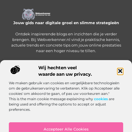
Jouw gids naar digitale groei en slimme strategieën
Ontdek inspirerende blogs en inzichten die je verder
brengen. Bij Webverkenner.nl vind je praktische kennis,
actuele trends en concrete tips om jouw online prestaties
naar een hoger niveau te tillen.
Wij hechten veel
waarde aan uw privacy.
Onze informatie
We maken gebruik van cookies en vergelijkbare technologieën
Linkbuilding‑platform: jouw slimme hub voor het krijgen en beheren van backlinks
Geld verdienen via internet: zo bouw je een online inkomen op vanuit huis
om de gebruikerservaring te verbeteren. Klik op 'Accepteer alle
Bericht categorie
cookies' om akkoord te gaan, of pas uw voorkeuren aan."
This is the main cookie message explaining why
cookies
are
being used and offering the options to accept or adjust
preferences.
Accepteer Alle Cookies