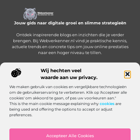
Jouw gids naar digitale groei en slimme strategieën
Ontdek inspirerende blogs en inzichten die je verder
brengen. Bij Webverkenner.nl vind je praktische kennis,
actuele trends en concrete tips om jouw online prestaties
naar een hoger niveau te tillen.
Wij hechten veel
waarde aan uw privacy.
Onze informatie
We maken gebruik van cookies en vergelijkbare technologieën
Linkbuilding‑platform: jouw slimme hub voor het krijgen en beheren van backlinks
Geld verdienen via internet: zo bouw je een online inkomen op vanuit huis
om de gebruikerservaring te verbeteren. Klik op 'Accepteer alle
Bericht categorie
cookies' om akkoord te gaan, of pas uw voorkeuren aan."
This is the main cookie message explaining why
cookies
are
being used and offering the options to accept or adjust
preferences.
Accepteer Alle Cookies