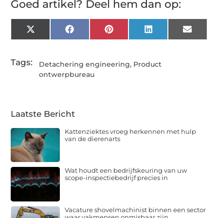
Goed artikel? Deel hem dan op:
X
Facebook
Pinterest
LinkedIn
Email
(Twitter)
Tags:
Detachering engineering
,
Product
ontwerpbureau
Laatste Bericht
Kattenziektes vroeg herkennen met hulp
van de dierenarts
Wat houdt een bedrijfskeuring van uw
scope-inspectiebedrijf precies in
Vacature shovelmachinist binnen een sector
waar vakmensen onmisbaar zijn