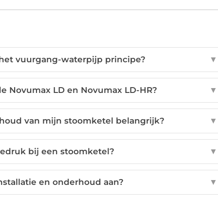
 het vuurgang-waterpijp principe?
▼
en de Novumax LD en Novumax LD-HR?
▼
houd van mijn stoomketel belangrijk?
▼
edruk bij een stoomketel?
▼
stallatie en onderhoud aan?
▼