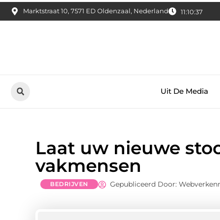
Marktstraat 10, 7571 ED Oldenzaal, Nederland
11:10:38
Uit De Media
Laat uw nieuwe stoo
vakmensen
Gepubliceerd Door: Webverken
BEDRIJVEN