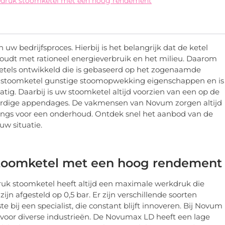
gedruk stoomketel met een hoog rendement
uw bedrijfsproces. Hierbij is het belangrijk dat de ketel
oudt met rationeel energieverbruik en het milieu. Daarom
ketels ontwikkeld die is gebaseerd op het zogenaamde
w stoomketel gunstige stoomopwekking eigenschappen en is
tig. Daarbij is uw stoomketel altijd voorzien van een op de
aardige appendages. De vakmensen van Novum zorgen altijd
langs voor een onderhoud. Ontdek snel het aanbod van de
uw situatie.
stoomketel met een hoog rendement
uk stoomketel heeft altijd een maximale werkdruk die
zijn afgesteld op 0,5 bar. Er zijn verschillende soorten
e bij een specialist, die constant blijft innoveren. Bij Novum
 voor diverse industrieën. De Novumax LD heeft een lage