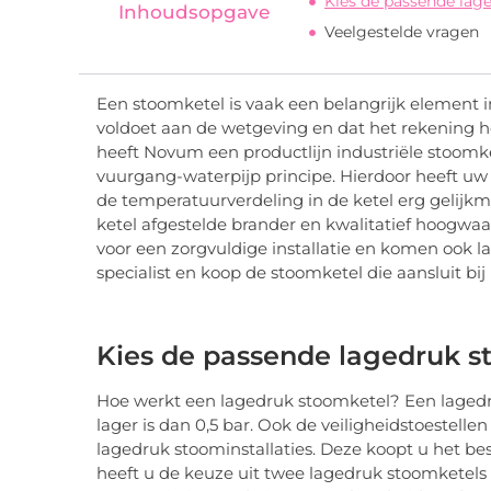
Kies de passende la
Inhoudsopgave
Veelgestelde vragen
Een stoomketel is vaak een belangrijk element in 
voldoet aan de wetgeving en dat het rekening h
heeft Novum een productlijn industriële stoom
vuurgang-waterpijp principe. Hierdoor heeft u
de temperatuurverdeling in de ketel erg gelijkma
ketel afgestelde brander en kwalitatief hoogw
voor een zorgvuldige installatie en komen ook 
specialist en koop de stoomketel die aansluit bij 
Kies de passende lagedruk 
Hoe werkt een lagedruk stoomketel? Een lagedr
lager is dan 0,5 bar. Ook de veiligheidstoestellen 
lagedruk stoominstallaties. Deze koopt u het best
heeft u de keuze uit twee lagedruk stoomketels