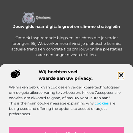
Jouw gids naar digitale groei en slimme strategieën
Ontdek inspirerende blogs en inzichten die je verder
brengen. Bij Webverkenner.nl vind je praktische kennis,
actuele trends en concrete tips om jouw online prestaties
naar een hoger niveau te tillen.
Wij hechten veel
waarde aan uw privacy.
Onze informatie
We maken gebruik van cookies en vergelijkbare technologieën
Linkbuilding‑platform: jouw slimme hub voor het krijgen en beheren van backlinks
Geld verdienen via internet: zo bouw je een online inkomen op vanuit huis
om de gebruikerservaring te verbeteren. Klik op 'Accepteer alle
Bericht categorie
cookies' om akkoord te gaan, of pas uw voorkeuren aan."
This is the main cookie message explaining why
cookies
are
being used and offering the options to accept or adjust
preferences.