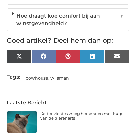
Hoe draagt koe comfort bij aan
▼
winstgevendheid?
Goed artikel? Deel hem dan op:
X
Facebook
Pinterest
LinkedIn
Email
(Twitter)
Tags:
cowhouse
,
wijsman
Laatste Bericht
Kattenziektes vroeg herkennen met hulp
van de dierenarts