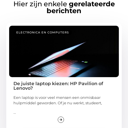
Hier zijn enkele
gerelateerde
berichten
ELECTRONICA EN COMPUTERS
De juiste laptop kiezen: HP Pavilion of
Lenovo?
Een laptop is voor veel mensen een onmisbaar
hulpmiddel geworden. Of je nu werkt, studeert,
...