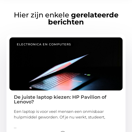
Hier zijn enkele
gerelateerde
berichten
ELECTRONICA EN COMPUTERS
De juiste laptop kiezen: HP Pavilion of
Lenovo?
Een laptop is voor veel mensen een onmisbaar
hulpmiddel geworden. Of je nu werkt, studeert,
...