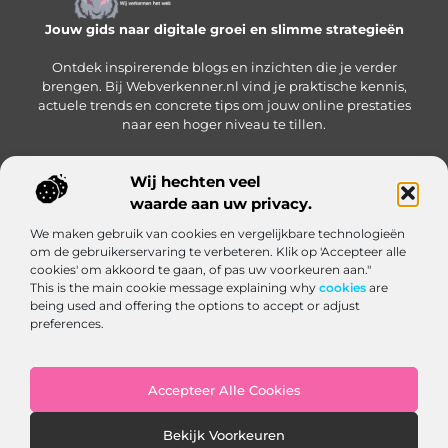
Jouw gids naar digitale groei en slimme strategieën
Ontdek inspirerende blogs en inzichten die je verder
brengen. Bij Webverkenner.nl vind je praktische kennis,
actuele trends en concrete tips om jouw online prestaties
naar een hoger niveau te tillen.
Wij hechten veel
waarde aan uw privacy.
Onze informatie
We maken gebruik van cookies en vergelijkbare technologieën
Linkbuilding‑platform: jouw slimme hub voor het krijgen en beheren van backlinks
Geld verdienen via internet: zo bouw je een online inkomen op vanuit huis
om de gebruikerservaring te verbeteren. Klik op 'Accepteer alle
Bericht categorie
cookies' om akkoord te gaan, of pas uw voorkeuren aan."
This is the main cookie message explaining why
cookies
are
being used and offering the options to accept or adjust
preferences.
Accepteer Alle Cookies
Website index
Cookiebeleid (EU)
Bekijk Voorkeuren
@2025 www.webverkenner.nl. All Right Reserved.