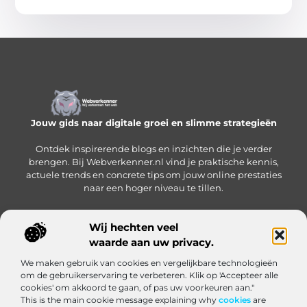
Jouw gids naar digitale groei en slimme strategieën
Ontdek inspirerende blogs en inzichten die je verder
brengen. Bij Webverkenner.nl vind je praktische kennis,
actuele trends en concrete tips om jouw online prestaties
naar een hoger niveau te tillen.
Wij hechten veel
waarde aan uw privacy.
Onze informatie
We maken gebruik van cookies en vergelijkbare technologieën
Linkbuilding‑platform: jouw slimme hub voor het krijgen en beheren van backlinks
Geld verdienen via internet: zo bouw je een online inkomen op vanuit huis
om de gebruikerservaring te verbeteren. Klik op 'Accepteer alle
Bericht categorie
cookies' om akkoord te gaan, of pas uw voorkeuren aan."
This is the main cookie message explaining why
cookies
are