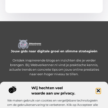
Jouw gids naar digitale groei en slimme strategieën
Ontdek inspirerende blogs en inzichten die je verder
brengen. Bij Webverkenner.nl vind je praktische kennis,
actuele trends en concrete tips om jouw online prestaties
naar een hoger niveau te tillen.
Wij hechten veel
waarde aan uw privacy.
Onze informatie
We maken gebruik van cookies en vergelijkbare technologieën
Linkbuilding‑platform: jouw slimme hub voor het krijgen en beheren van backlinks
Geld verdienen via internet: zo bouw je een online inkomen op vanuit huis
om de gebruikerservaring te verbeteren. Klik op 'Accepteer alle
Bericht categorie