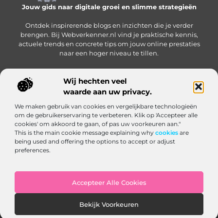
Jouw gids naar digitale groei en slimme strategieën
Ontdek inspirerende blogs en inzichten die je verder
brengen. Bij Webverkenner.nl vind je praktische kennis,
actuele trends en concrete tips om jouw online prestaties
naar een hoger niveau te tillen.
Wij hechten veel
waarde aan uw privacy.
Onze informatie
We maken gebruik van cookies en vergelijkbare technologieën
Linkbuilding‑platform: jouw slimme hub voor het krijgen en beheren van backlinks
Geld verdienen via internet: zo bouw je een online inkomen op vanuit huis
om de gebruikerservaring te verbeteren. Klik op 'Accepteer alle
Bericht categorie
cookies' om akkoord te gaan, of pas uw voorkeuren aan."
This is the main cookie message explaining why
cookies
are
being used and offering the options to accept or adjust
preferences.
Accepteer Alle Cookies
Website index
Cookiebeleid (EU)
Bekijk Voorkeuren
@2025 www.webverkenner.nl. All Right Reserved.