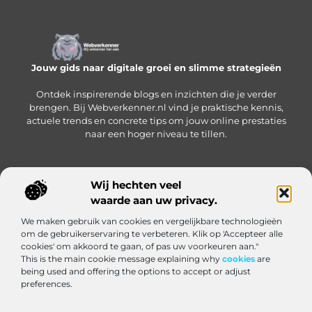
Jouw gids naar digitale groei en slimme strategieën
Ontdek inspirerende blogs en inzichten die je verder
brengen. Bij Webverkenner.nl vind je praktische kennis,
actuele trends en concrete tips om jouw online prestaties
naar een hoger niveau te tillen.
Wij hechten veel
Onze informatie
waarde aan uw privacy.
Linkbuilding‑platform: jouw slimme hub voor het krijgen en beheren van backlinks
Geld verdienen via internet: zo bouw je een online inkomen op vanuit huis
We maken gebruik van cookies en vergelijkbare technologieën
Bericht categorie
om de gebruikerservaring te verbeteren. Klik op 'Accepteer alle
cookies' om akkoord te gaan, of pas uw voorkeuren aan."
This is the main cookie message explaining why
cookies
are
being used and offering the options to accept or adjust
preferences.