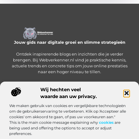
Jouw gids naar digitale groei en slimme strategieën
Ontdek inspirerende blogs en inzichten die je verder
brengen. Bij Webverkenner.nl vind je praktische kennis,
actuele trends en concrete tips om jouw online prestaties
naar een hoger niveau te tillen.
Wij hechten veel
waarde aan uw privacy.
Onze informatie
We maken gebruik van cookies en vergelijkbare technologieën
Linkbuilding‑platform: jouw slimme hub voor het krijgen en beheren van backlinks
Geld verdienen via internet: zo bouw je een online inkomen op vanuit huis
om de gebruikerservaring te verbeteren. Klik op 'Accepteer alle
Bericht categorie
cookies' om akkoord te gaan, of pas uw voorkeuren aan."
This is the main cookie message explaining why
cookies
are
being used and offering the options to accept or adjust
preferences.