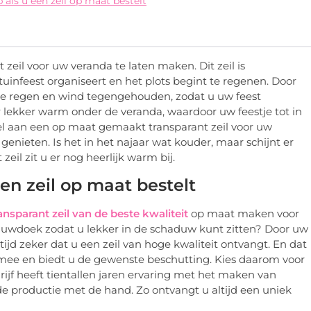
als u een zeil op maat bestelt
 zeil voor uw veranda te laten maken. Dit zeil is
uinfeest organiseert en het plots begint te regenen. Door
 de regen en wind tegengehouden, zodat u uw feest
r lekker warm onder de veranda, waardoor uw feestje tot in
el aan een op maat gemaakt transparant zeil voor uw
genieten. Is het in het najaar wat kouder, maar schijnt er
eil zit u er nog heerlijk warm bij.
n zeil op maat bestelt
ansparant zeil van de beste kwaliteit
op maat maken voor
aduwdoek zodat u lekker in de schaduw kunt zitten? Door uw
ltijd zeker dat u een zeil van hoge kwaliteit ontvangt. En dat
jd mee en biedt u de gewenste beschutting. Kies daarom voor
ijf heeft tientallen jaren ervaring met het maken van
 de productie met de hand. Zo ontvangt u altijd een uniek