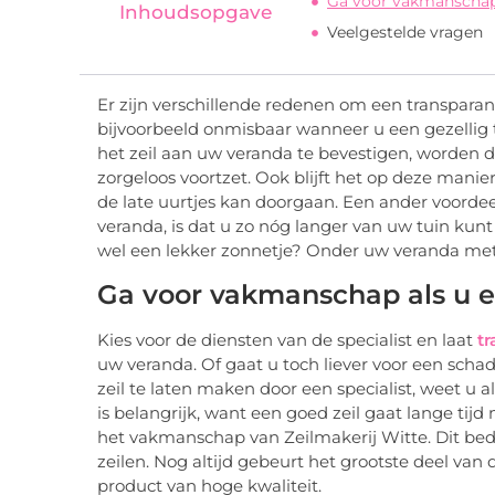
Ga voor vakmanschap 
Inhoudsopgave
Veelgestelde vragen
Er zijn verschillende redenen om een transparant
bijvoorbeeld onmisbaar wanneer u een gezellig t
het zeil aan uw veranda te bevestigen, worden
zorgeloos voortzet. Ook blijft het op deze manie
de late uurtjes kan doorgaan. Een ander voorde
veranda, is dat u zo nóg langer van uw tuin kunt 
wel een lekker zonnetje? Onder uw veranda met z
Ga voor vakmanschap als u ee
Kies voor de diensten van de specialist en laat
tr
uw veranda. Of gaat u toch liever voor een sch
zeil te laten maken door een specialist, weet u a
is belangrijk, want een goed zeil gaat lange ti
het vakmanschap van Zeilmakerij Witte. Dit bedr
zeilen. Nog altijd gebeurt het grootste deel van
product van hoge kwaliteit.