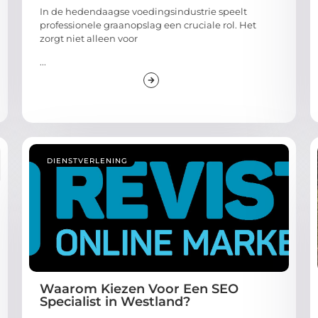
In de hedendaagse voedingsindustrie speelt
professionele graanopslag een cruciale rol. Het
zorgt niet alleen voor
...
DIENSTVERLENING
Waarom Kiezen Voor Een SEO
Specialist in Westland?