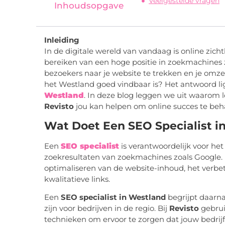
Veelgestelde vragen
Inhoudsopgave
Inleiding
In de digitale wereld van vandaag is online zicht
bereiken van een hoge positie in zoekmachines
bezoekers naar je website te trekken en je omzet
het Westland goed vindbaar is? Het antwoord li
Westland
. In deze blog leggen we uit waarom lo
Revisto
jou kan helpen om online succes te beh
Wat Doet Een SEO Specialist i
Een
SEO specialist
is verantwoordelijk voor het
zoekresultaten van zoekmachines zoals Google. D
optimaliseren van de website-inhoud, het verb
kwalitatieve links.
Een
SEO specialist in Westland
begrijpt daarn
zijn voor bedrijven in de regio. Bij
Revisto
gebrui
technieken om ervoor te zorgen dat jouw bedrijf