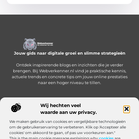
Jouw gids naar digitale groei en slimme strategieën
Ontdek inspirerende blogs en inzichten die je verder
brengen. Bij Webverkenner.nl vind je praktische kennis,
actuele trends en concrete tips om jouw online prestaties
naar een hoger niveau te tillen.
Wij hechten veel
Onze informatie
waarde aan uw privacy.
Linkbuilding‑platform: jouw slimme hub voor het krijgen en beheren van backlinks
Geld verdienen via internet: zo bouw je een online inkomen op vanuit huis
We maken gebruik van cookies en vergelijkbare technologieën
Bericht categorie
om de gebruikerservaring te verbeteren. Klik op 'Accepteer alle
cookies' om akkoord te gaan, of pas uw voorkeuren aan."
This is the main cookie message explaining why
cookies
are