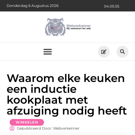
Donderdag 6 Augustus 2026
04:05:57
Waarom elke keuken
een inductie
kookplaat met
afzuiging nodig heeft
WINKELEN
Gepubliceerd Door: Webverkenner