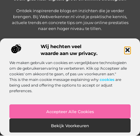
Ontdek inspirerende blogs en inzichten die je verder
brengen. Bij Webverkenner.nl vind je praktische kennis,
actuele trends en concrete tips om jouw online prestaties
naar een hoger niveau te tillen.
Wij hechten veel
waarde aan uw privacy.
Onze informatie
We maken gebruik van cookies en vergelijkbare technologieën
Linkbuilding‑platform: jouw slimme hub voor het krijgen en beheren van backlinks
Geld verdienen via internet: zo bouw je een online inkomen op vanuit huis
om de gebruikerservaring te verbeteren. Klik op 'Accepteer alle
Bericht categorie
cookies' om akkoord te gaan, of pas uw voorkeuren aan."
This is the main cookie message explaining why
cookies
are
being used and offering the options to accept or adjust
preferences.
Accepteer Alle Cookies
Website index
Cookiebeleid (EU)
Bekijk Voorkeuren
@2025 www.webverkenner.nl. All Right Reserved.