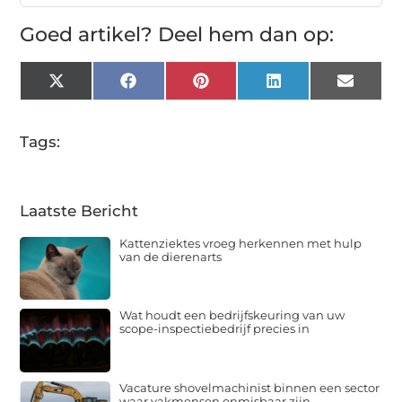
Goed artikel? Deel hem dan op:
X
Facebook
Pinterest
LinkedIn
Email
(Twitter)
Tags:
Laatste Bericht
Kattenziektes vroeg herkennen met hulp
van de dierenarts
Wat houdt een bedrijfskeuring van uw
scope-inspectiebedrijf precies in
Vacature shovelmachinist binnen een sector
waar vakmensen onmisbaar zijn