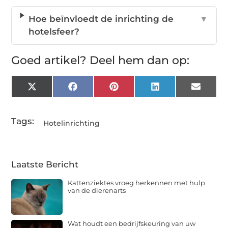
Hoe beïnvloedt de inrichting de
▼
hotelsfeer?
Goed artikel? Deel hem dan op:
X
Facebook
Pinterest
LinkedIn
Email
(Twitter)
Tags:
Hotelinrichting
Laatste Bericht
Kattenziektes vroeg herkennen met hulp
van de dierenarts
Wat houdt een bedrijfskeuring van uw