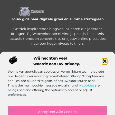
Jouw gids naar digitale groei en slimme strategieën
Ontdek inspirerende blogs en inzichten die je verder
brengen. Bij Webverkenner.nl vind je praktische kennis,
actuele trends en concrete tips om jouw online prestaties
naar een hoger niveau te tillen.
Wij hechten veel
waarde aan uw privacy.
Onze informatie
We maken gebruik van cookies en vergelijkbare technologieën
Linkbuilding‑platform: jouw slimme hub voor het krijgen en beheren van backlinks
Geld verdienen via internet: zo bouw je een online inkomen op vanuit huis
om de gebruikerservaring te verbeteren. Klik op 'Accepteer alle
Bericht categorie
cookies' om akkoord te gaan, of pas uw voorkeuren aan."
This is the main cookie message explaining why
cookies
are
being used and offering the options to accept or adjust
preferences.
Accepteer Alle Cookies