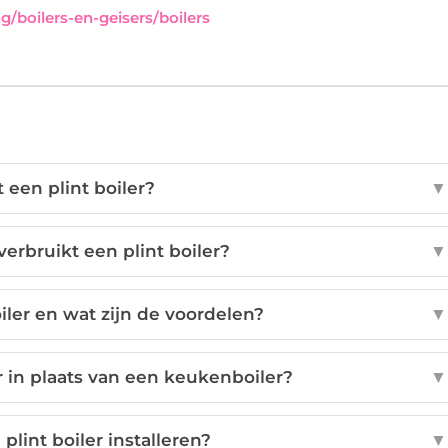
/boilers-en-geisers/boilers
 een plint boiler?
▼
erbruikt een plint boiler?
▼
oiler en wat zijn de voordelen?
▼
 in plaats van een keukenboiler?
▼
 plint boiler installeren?
▼