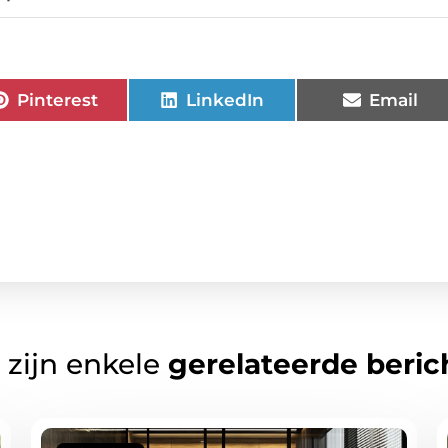
Pinterest
LinkedIn
Email
 zijn enkele
gerelateerde beric