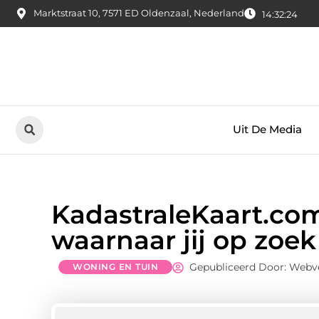
Marktstraat 10, 7571 ED Oldenzaal, Nederland
14:32:25
Uit De Media
KadastraleKaart.com
waarnaar jij op zoek
Gepubliceerd Door: Webv
WONING EN TUIN