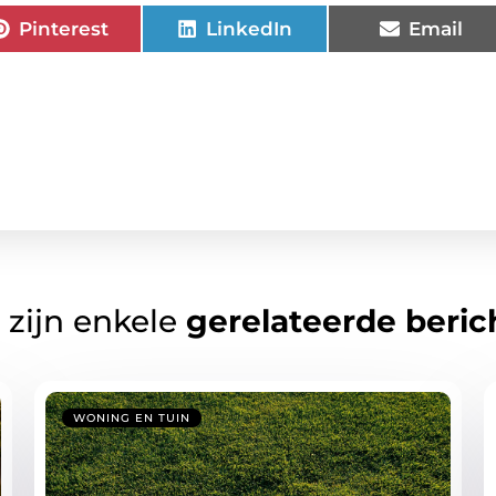
Pinterest
LinkedIn
Email
 zijn enkele
gerelateerde beric
WONING EN TUIN