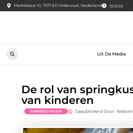
Marktstraat 10, 7571 ED Oldenzaal, Nederland
13:15:03
Uit De Media
De rol van springku
van kinderen
Gepubliceerd Door: Webver
AANBIEDINGEN