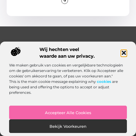
Wij hechten veel
waarde aan uw privacy.
Jouw gids naar digitale groei en slimme strategieën
We maken gebruik van cookies en vergelijkbare technologieën
om de gebruikerservaring te verbeteren. Klik op 'Accepteer alle
Ontdek inspirerende blogs en inzichten die je verder
cookies' om akkoord te gaan, of pas uw voorkeuren aan."
brengen. Bij Webverkenner.nl vind je praktische kennis,
This is the main cookie message explaining why
cookies
are
being used and offering the options to accept or adjust
actuele trends en concrete tips om jouw online prestaties
preferences.
naar een hoger niveau te tillen.
Accepteer Alle Cookies
Onze informatie
Bekijk Voorkeuren
Linkbuilding‑platform: jouw slimme hub voor het krijgen en beheren van backlinks
Geld verdienen via internet: zo bouw je een online inkomen op vanuit huis
Bericht categorie