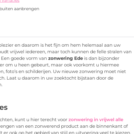
 variaties
 buiten aanbrengen
plezier en daarom is het fijn om hem helemaal aan uw
oudt vrijwel iedereen, maar toch kunnen de felle stralen van
n. Een goede vorm van
zonwering Ede
is dan bijzonder
wat er om u heen gebeurt, maar ook voorkomt u hiermee
 foto’s en schilderijen. Uw nieuwe zonwering moet niet
sch. Laat u daarom in uw zoektocht bijstaan door de
n.
ies
chten, kunt u hier terecht voor
zonwering in vrijwel alle
brengen van een zonwerend product aan de binnenkant of
er ook op het gebied van stijl en uitvoering veel te kiezen.