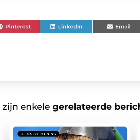
Pinterest
LinkedIn
Email
 zijn enkele
gerelateerde beric
DIENSTVERLENING