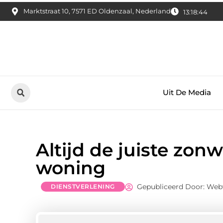
Marktstraat 10, 7571 ED Oldenzaal, Nederland
13:18:45
Uit De Media
Altijd de juiste zon
woning
Gepubliceerd Door: Web
DIENSTVERLENING