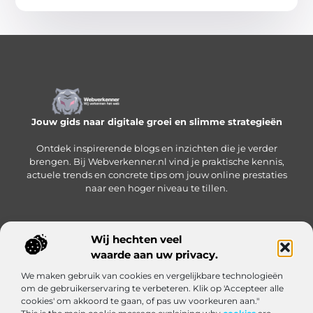
Jouw gids naar digitale groei en slimme strategieën
Ontdek inspirerende blogs en inzichten die je verder
brengen. Bij Webverkenner.nl vind je praktische kennis,
actuele trends en concrete tips om jouw online prestaties
naar een hoger niveau te tillen.
Wij hechten veel
Onze informatie
waarde aan uw privacy.
Linkbuilding‑platform: jouw slimme hub voor het krijgen en beheren van backlinks
Geld verdienen via internet: zo bouw je een online inkomen op vanuit huis
We maken gebruik van cookies en vergelijkbare technologieën
Bericht categorie
om de gebruikerservaring te verbeteren. Klik op 'Accepteer alle
cookies' om akkoord te gaan, of pas uw voorkeuren aan."