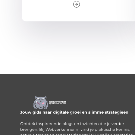
Jouw gids naar digitale groei en slimme strategieën
Ontdek inspirerende blogs en inzichten die je verder
brengen. Bij Webverkenner.nl vind je praktische kennis,