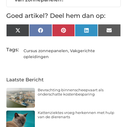
Goed artikel? Deel hem dan op:
X
Facebook
Pinterest
LinkedIn
Email
(Twitter)
Tags:
Cursus zonnepanelen
,
Vakgerichte
opleidingen
Laatste Bericht
Bevrachting binnenscheepvaart als
onderschatte kostenbesparing
Kattenziektes vroeg herkennen met hulp
van de dierenarts