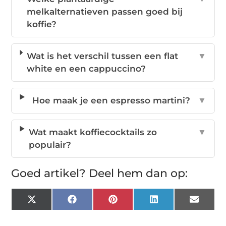
melkalternatieven passen goed bij
koffie?
Wat is het verschil tussen een flat
▼
white en een cappuccino?
Hoe maak je een espresso martini?
▼
Wat maakt koffiecocktails zo
▼
populair?
Goed artikel? Deel hem dan op:
X
Facebook
Pinterest
LinkedIn
Email
(Twitter)