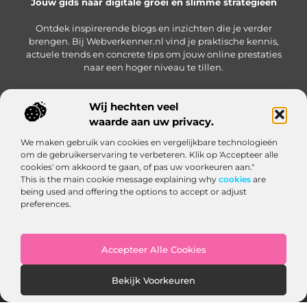
Jouw gids naar digitale groei en slimme strategieën
Ontdek inspirerende blogs en inzichten die je verder
brengen. Bij Webverkenner.nl vind je praktische kennis,
actuele trends en concrete tips om jouw online prestaties
naar een hoger niveau te tillen.
Wij hechten veel
waarde aan uw privacy.
Onze informatie
We maken gebruik van cookies en vergelijkbare technologieën
Linkbuilding‑platform: jouw slimme hub voor het krijgen en beheren van backlinks
Geld verdienen via internet: zo bouw je een online inkomen op vanuit huis
om de gebruikerservaring te verbeteren. Klik op 'Accepteer alle
Bericht categorie
cookies' om akkoord te gaan, of pas uw voorkeuren aan."
This is the main cookie message explaining why
cookies
are
being used and offering the options to accept or adjust
preferences.
Accepteer Alle Cookies
Website index
Cookiebeleid (EU)
Bekijk Voorkeuren
@2025 www.webverkenner.nl. All Right Reserved.