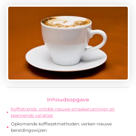
Inhoudsopgave
Koffietrends: ontdek nieuwe smaakervaringen en
spannende variaties
Opkomende koffiezetmethoden: verken nieuwe
bereidingswijzen