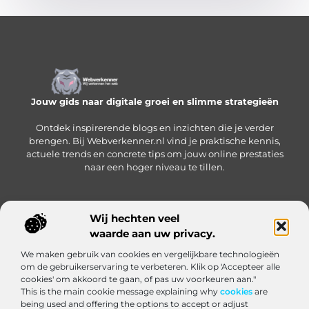
Jouw gids naar digitale groei en slimme strategieën
Ontdek inspirerende blogs en inzichten die je verder
brengen. Bij Webverkenner.nl vind je praktische kennis,
actuele trends en concrete tips om jouw online prestaties
naar een hoger niveau te tillen.
Wij hechten veel
Onze informatie
waarde aan uw privacy.
Linkbuilding‑platform: jouw slimme hub voor het krijgen en beheren van backlinks
Geld verdienen via internet: zo bouw je een online inkomen op vanuit huis
We maken gebruik van cookies en vergelijkbare technologieën
Bericht categorie
om de gebruikerservaring te verbeteren. Klik op 'Accepteer alle
cookies' om akkoord te gaan, of pas uw voorkeuren aan."
This is the main cookie message explaining why
cookies
are
being used and offering the options to accept or adjust