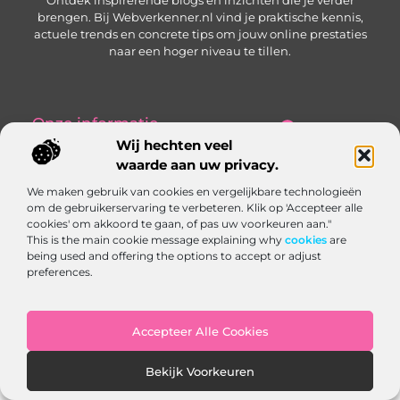
Ontdek inspirerende blogs en inzichten die je verder
brengen. Bij Webverkenner.nl vind je praktische kennis,
actuele trends en concrete tips om jouw online prestaties
naar een hoger niveau te tillen.
Onze informatie
Wij hechten veel
Linkbuilding‑platform: jouw slimme hub voor het krijgen en beheren van backlinks
Geld verdienen via internet: zo bouw je een online inkomen op vanuit huis
waarde aan uw privacy.
Bericht categorie
We maken gebruik van cookies en vergelijkbare technologieën
om de gebruikerservaring te verbeteren. Klik op 'Accepteer alle
cookies' om akkoord te gaan, of pas uw voorkeuren aan."
This is the main cookie message explaining why
cookies
are
being used and offering the options to accept or adjust
preferences.
Website index
Cookiebeleid (EU)
Accepteer Alle Cookies
@2025 www.webverkenner.nl. All Right Reserved.
Bekijk Voorkeuren