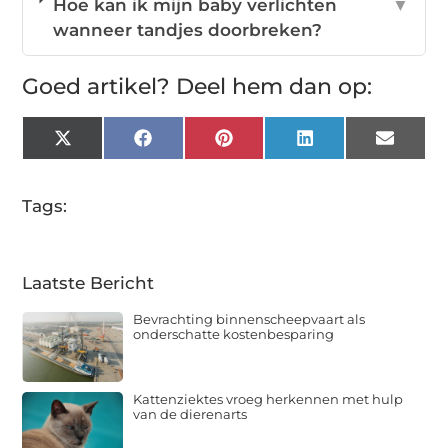
Hoe kan ik mijn baby verlichten
▼
wanneer tandjes doorbreken?
Goed artikel? Deel hem dan op:
X
Facebook
Pinterest
LinkedIn
Email
(Twitter)
Tags:
Laatste Bericht
Bevrachting binnenscheepvaart als
onderschatte kostenbesparing
Kattenziektes vroeg herkennen met hulp
van de dierenarts